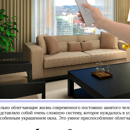
льно облегчающие жизнь современного постоянно занятого чело
ставляло собой очень сложную систему, которое нуждалось в у
 особенным украшением окна. Это умное приспособление облегча