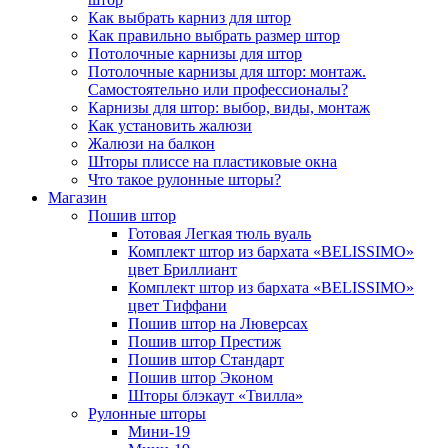
Как выбрать карниз для штор
Как правильно выбрать размер штор
Потолочные карнизы для штор
Потолочные карнизы для штор: монтаж.
Самостоятельно или профессионалы?
Карнизы для штор: выбор, виды, монтаж
Как установить жалюзи
Жалюзи на балкон
Шторы плиссе на пластиковые окна
Что такое рулонные шторы?
Магазин
Пошив штор
Готовая Легкая тюль вуаль
Комплект штор из бархата «BELISSIMO»
цвет Бриллиант
Комплект штор из бархата «BELISSIMO»
цвет Тиффани
Пошив штор на Люверсах
Пошив штор Престиж
Пошив штор Стандарт
Пошив штор Эконом
Шторы блэкаут «Твилла»
Рулонные шторы
Мини-19