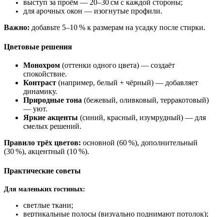
выступ за проём — 20–30 см с каждой стороны;
для арочных окон — изогнутые профили.
Важно:
добавьте 5–10 % к размерам на усадку после стирки.
Цветовые решения
Монохром
(оттенки одного цвета) — создаёт
спокойствие.
Контраст
(например, белый + чёрный) — добавляет
динамику.
Природные тона
(бежевый, оливковый, терракотовый)
— уют.
Яркие акценты
(синий, красный, изумрудный) — для
смелых решений.
Правило трёх цветов:
основной (60 %), дополнительный
(30 %), акцентный (10 %).
Практические советы
Для маленьких гостиных:
светлые ткани;
вертикальные полосы (визуально поднимают потолок);