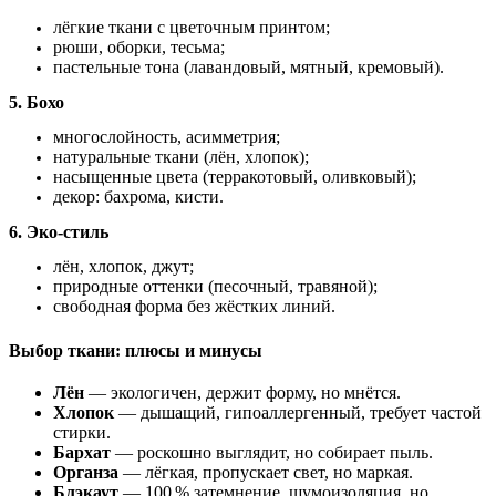
лёгкие ткани с цветочным принтом;
рюши, оборки, тесьма;
пастельные тона (лавандовый, мятный, кремовый).
5. Бохо
многослойность, асимметрия;
натуральные ткани (лён, хлопок);
насыщенные цвета (терракотовый, оливковый);
декор: бахрома, кисти.
6. Эко‑стиль
лён, хлопок, джут;
природные оттенки (песочный, травяной);
свободная форма без жёстких линий.
Выбор ткани: плюсы и минусы
Лён
— экологичен, держит форму, но мнётся.
Хлопок
— дышащий, гипоаллергенный, требует частой
стирки.
Бархат
— роскошно выглядит, но собирает пыль.
Органза
— лёгкая, пропускает свет, но маркая.
Блэкаут
— 100 % затемнение, шумоизоляция, но