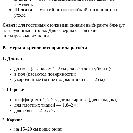
тяжёлый.
Шенилл
— мягкий, износостойкий, но капризен в
уходе.
Совет:
для гостиных с южными окнами выбирайте блэкаут
или рулонные шторы. Для северных — лёгкие
полупрозрачные ткани.
Размеры и крепление: правила расчёта
1. Длина:
до пола (с запасом 1–2 см для лёгкости уборки);
в пол (касаются поверхности);
укороченные (выше подоконника на 1–2 см).
2. Ширина:
коэффициент 1,5–2 × длина карниза (для складок);
для плотных тканей — 1,8–2 ×;
для тюля — 2–2,5 ×.
3. Карниз:
на 15–20 см выше окна;