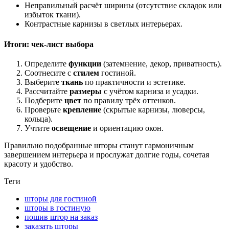
Неправильный расчёт ширины (отсутствие складок или
избыток ткани).
Контрастные карнизы в светлых интерьерах.
Итоги: чек‑лист выбора
Определите
функции
(затемнение, декор, приватность).
Соотнесите с
стилем
гостиной.
Выберите
ткань
по практичности и эстетике.
Рассчитайте
размеры
с учётом карниза и усадки.
Подберите
цвет
по правилу трёх оттенков.
Проверьте
крепление
(скрытые карнизы, люверсы,
кольца).
Учтите
освещение
и ориентацию окон.
Правильно подобранные шторы станут гармоничным
завершением интерьера и прослужат долгие годы, сочетая
красоту и удобство.
Теги
шторы для гостиной
шторы в гостиную
пошив штор на заказ
заказать шторы